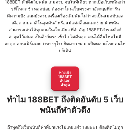
188BET ตัวตึงเว็บพนัน เกมครบ จบในที่เดียว หากเบื่อเว็บพนันเก่า
ๆ ที่โหลดช้า หลุดบ่อย ต้องมาโดนเว็บตรงจากอังกฤษที่การัน
ตีความปัง แถมยังครบเครื่องเรื่องเดิมพัน ไม่ว่าจะเป็นแมตช์บอล
เดือด เกมคาสิโนสุดมันส์ หรือแม้แต่สล็อตแตกง่าย นักพนัน
สามารถเล่นได้ทุกเกมในเว็บเดียว ที่สำคัญ 188BETสำรองลิงก์
ล่าสุดไว้เสมอ เป็นลิงก์ตรง เข้าไว ไม่มีหลุด เล่นได้ลื่นไหลไม่มี
สะดุด คอนเฟิร์มเลยว่าทางยุโรปฮิตมาก พอมาเปิดตลาดไทยคนไท
ยก็เลิฟ
ทางเข้า
188BET
อัปเดต
ล่าสุด
ทำไม 188BET ถึงติดอันดับ 5 เว็บ
พนันกีฬาตัวตึง
ถ้าพูดถึงเว็บพนันกีฬาที่มาแรงไม่เคยแผ่ว 188BET ต้องติดโผทุก