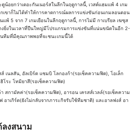
ยประตูน้อยกว่าเดอะกันเนอร์สในลีกในฤดูกาลนี้, เวสต์แฮมแพ้ 4 เกม
วกเขาก็ไม่ได้ทำให้การคาดการณ์ผลการแข่งขันก่อนเกมลอนดอน
นแพ้ 5 จาก 7 เกมเยือนในลีกฤดูกาลนี้, การไม่มี กาเบรียล เฆซุส
ยิ่งในเวลาที่ปืนใหญ่มีโปรแกรมการแข่งขันที่แน่นขนัดในอีก 2-
็นทีมที่มีคุณภาพพอที่จะชนะเกมนี้ได้
ีสส์ เนลสัน, อัลเบิร์ต แซมบิ โลกองก้า(รอเช็คความฟิต), โอเล็ก
ฮิโระ โทมิยาสึ(รอเช็คความฟิต)
ันลูก้า สกามัคค่า(รอเช็คความฟิต), อารอน เครสส์เวลล์(รอเช็คความ
ฟ อาเกิร์ด(ยังไม่กลับจากภาระกิจรับใช้ทีมชาติ) และอาลฟงส์ อา
ะได้ลงสนาม