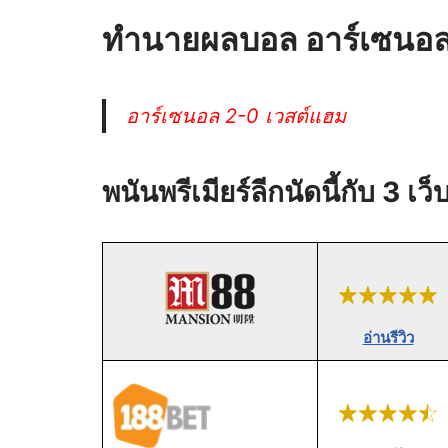
ทำนายผลบอล อาร์เซนอ
อาร์เซนอล 2-0 เวสต์แฮม
พนันพรีเมียร์ลีกนัดนี้กับ 3 เว็บ
อ่านรีวิว