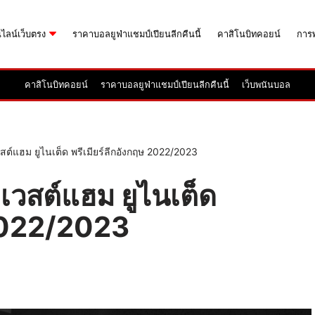
ไลน์เว็บตรง
ราคาบอลยูฟ่าแชมป์เปียนลีกคืนนี้
คาสิโนบิทคอยน์
การ
คาสิโนบิทคอยน์
ราคาบอลยูฟ่าแชมป์เปียนลีกคืนนี้
เว็บพนันบอล
วสต์แฮม ยูไนเต็ด พรีเมียร์ลีกอังกฤษ 2022/2023
 เวสต์แฮม ยูไนเต็ด
 2022/2023