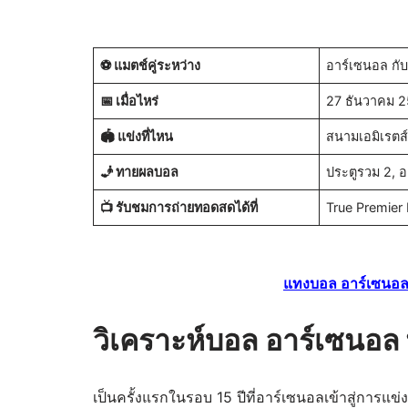
⚽ แมตช์คู่ระหว่าง
อาร์เซนอล กับ 
📅 เมื่อไหร่
27 ธันวาคม 2
🏟️ แข่งที่ไหน
สนามเอมิเรตส์
🧞 ทายผลบอล
ประตูรวม 2, 
📺 รับชมการถ่ายทอดสดได้ที่
True Premier 
แทงบอล อาร์เซนอล vs
วิเคราะห์บอล อาร์เซนอล
เป็นครั้งแรกในรอบ 15 ปีที่อาร์เซนอลเข้าสู่การแข่ง