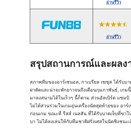
อ่านรีวิว
อ่านรีวิว
สรุปสถานการณ์และผลงา
สภาพทีมของอาร์เซนอล, กาเบรียล เฆซุส ได้รับบาด
ผ่าตัดและน่าจะพักยาวจนถึงเดือนกุมภาพันธ์, เกมนี
มาลงสนามได้ในเร็วๆ นี้ก็ตาม ส่วนอัลเบิร์ต แซมบิ
ไม่ได้ส่วนร่วมในเกมอุ่นเครื่องนัดสุดท้ายของ อ
ก่อนเกม ขณะที่ รีสส์ เนลสัน ที่ได้รับบาดเจ็บที่ขาใ
บา ไม่ได้ลงเล่นให้กับทีมชาติฝรั่งเศสในนัดชิงชน