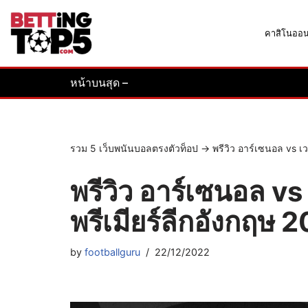
คาสิโนออน
Skip
to
content
หน้าบนสุด –
รวม 5 เว็บพนันบอลตรงตัวท็อป
->
พรีวิว อาร์เซนอล vs เ
พรีวิว อาร์เซนอล vs
พรีเมียร์ลีกอังกฤษ
by
footballguru
22/12/2022