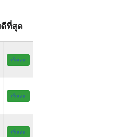
ดีที่สุด
เริ่มเล่น
เริ่มเล่น
เริ่มเล่น