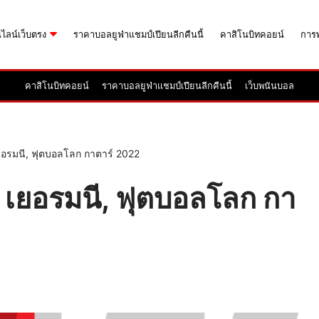
ไลน์เว็บตรง
ราคาบอลยูฟ่าแชมป์เปียนลีกคืนนี้
คาสิโนบิทคอยน์
การ
คาสิโนบิทคอยน์
ราคาบอลยูฟ่าแชมป์เปียนลีกคืนนี้
เว็บพนันบอล
เยอรมนี, ฟุตบอลโลก กาตาร์ 2022
s เยอรมนี, ฟุตบอลโลก กา