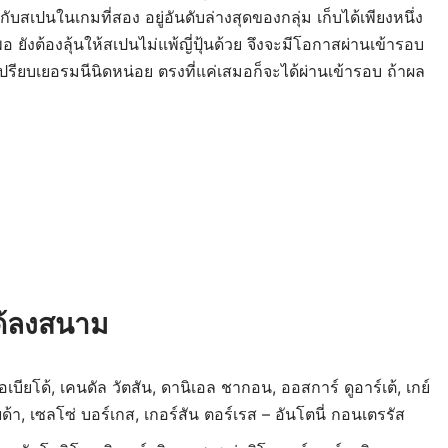
ับสเปนในเกมที่สอง อยู่อันดับล่างสุดของกลุ่ม เก็บได้เพียงหนึ่ง
อ ยังต้องลุ้นให้สเปนไม่แพ้ญี่ปุ้นด้วย จึงจะมีโอกาสผ่านเข้ารอบ
เปรียบเยอรมนีนิดหน่อย ตรงที่แค่เสมอก็จะได้ผ่านเข้ารอบ ถ้าผล
ะได้ลงสนาม
บียโด้, เคนดัล วัตสัน, ดานิเอล ชากอน, ออสการ์ ดูอาร์เต้, เกย์
ยด้า, เซลโซ่ บอร์เกส, เกอร์สัน ตอร์เรส – อันโตนี่ กอนเตรรัส