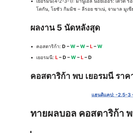
เยอรมนี(4-2-3-1): มานูเอล นอยเออร์: เดวิด รอม,
โดกัน, โยชัว กิมมิช – ลีรอย ซาเน่, จามาล มูเซี
ผลงาน 5 นัดหลังสุด
คอสตาริก้า:
D –
W
–
W
–
L
–
W
เยอรมนี:
L
– D –
W
–
L
– D
คอสตาริก้า พบ เยอรมนี ราค
แฮนดิแคป: -2.5-3 –
ทายผลบอล คอสตาริก้า