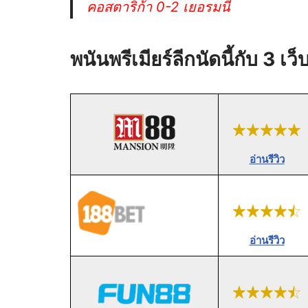
คอสตาริก้า 0-2 เยอรมนี
พนันพรีเมียร์ลีกนัดนี้กับ 3 เว็บ
อ่านรีวิว
อ่านรีวิว