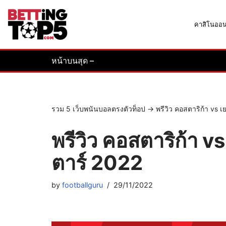
คาสิโนออน
Skip
to
content
หน้าบนสุด –
รวม 5 เว็บพนันบอลตรงตัวท็อป
->
พรีวิว คอสตาริก้า vs 
พรีวิว คอสตาริก้า v
ตาร์ 2022
by
footballguru
29/11/2022