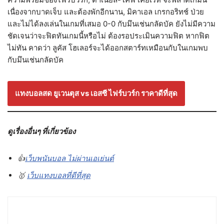
เนื่องจากบาดเจ็บ และต้องพักอีกนาน, มิคาเอล เกรกอริทช์ ป่วย
และไม่ได้ลงเล่นในเกมที่เสมอ 0-0 กับมึนเช่นกลัดบัค ยังไม่มีความ
ชัดเจนว่าจะฟิตทันเกมนี้หรือไม่ ต้องรอประเมินความฟิต หากฟิต
ไม่ทัน คาดว่า ลูคัส โฮเลอร์จะได้ออกสตาร์ทเหมือนกับในเกมพบ
กับมึนเช่นกลัดบัค
แทงบอลสด ยูเวนตุส vs เอสซี ไฟร์บวร์ก ราคาดีที่สุด
ดูเรื่องอื่นๆ ที่เกี่ยวข้อง
👍
เว็บพนันบอล ไม่ผ่านเอเย่นต์
🥇
เว็บแทงบอลที่ดีที่สุด