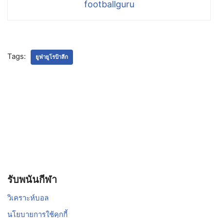
footballguru
Tags:
ยูฟ่ายูโรป้าลีก
รับพนันกีฬา
วิเคราะห์บอล
นโยบายการใช้คุกกี้