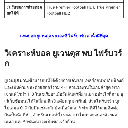
📺 รับชมการถ่ายทอด
True Premier Football HD1, True Premier
สดได้ที่
Football HD2
แทงบอล ยูเวนตุส vs เอสซี ไฟร์บวร์ก ค่าน้ำดีที่สุด
วิเคราะห์บอล ยูเวนตุส พบ ไฟร์บวร์
ก
ยูเวนตุส ผ่านเข้ามารอบนี้ได้ด้วยการเล่นรอบเพลย์ออฟพบกับน็องต์
และเป็นฝ่ายชนะด้วยสกอร์รวม 4-1 ส่วนผลงานในเกมล่าสุด พวก
เขาแพ้โรม่า 1-0 ในเซเรียอาเมื่อวันจันทร์ที่ผ่านมา อย่างไรก็ตาม ยู
เว่เก็บชัยชนะได้ในสี่เกมลีกในเดือนกุมภาพันธ์, ส่วนไฟร์บวร์ก บุก
ไปเสมอ 0-0 กับมึนเช่นกลัดบัคเมื่อวันเสาร์ ทำสถิติไร้พ่ายติดต่อ
กันเป็นนัดที่ห้า, สำหรับแมตช์นี้ เรามองว่าไม่น่าจะจบลงด้วยผล
เสมอ และชัยชนะน่าจะเป็นของเจ้าบ้าน