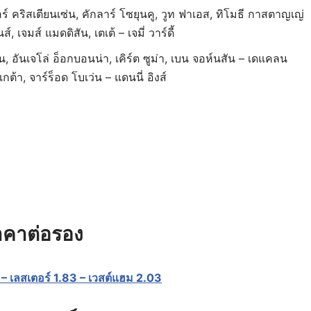
ร์ คริสเตียนเซ่น, คักลาร์ โซยุนคู, วูท ฟาเอส, ทิโมธี กาสตาญเญ่
์นส์, เจมส์ แมดดิสัน, เตเต้ – เจมี่ วาร์ดี้
ัน, อันเจโล่ อ็อกบอนน่า, เคิร์ต ซูม่า, เบน จอห์นสัน – เดแคลน
กต้า, จาร์ร็อด โบเว่น – แดนนี่ อิงส์
ราคาต่อรอง
– เลสเตอร์ 1.83 – เวสต์แฮม 2.03