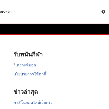
พนันฟุตบอล
รับพนันกีฬา
วิเคราะห์บอล
นโยบายการใช้คุกกี้
ข่าวล่าสุด
คาสิโนออนไลน์เว็บตรง