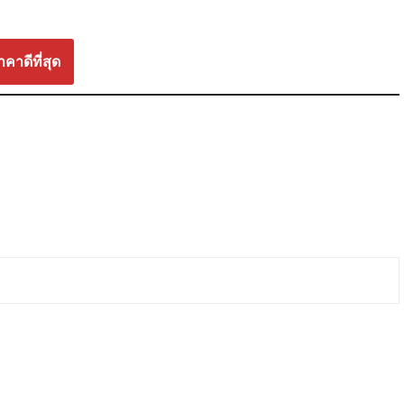
คาดีที่สุด