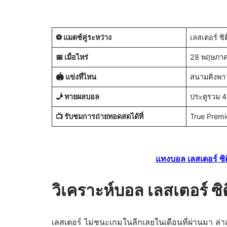
⚽ แมตช์คู่ระหว่าง
เลสเตอร์ ซิต
📅 เมื่อไหร่
28 พฤษภาค
🏟️ แข่งที่ไหน
สนามคิงพาว
🧞 ทายผลบอล
ประตูรวม 4
📺 รับชมการถ่ายทอดสดได้ที่
True Premi
แทงบอล เลสเตอร์ ซิตี้
วิเคราะห์บอล เลสเตอร์ ซิ
เลสเตอร์ ไม่ชนะเกมในลีกเลยในเดือนที่ผ่านมา ล่า