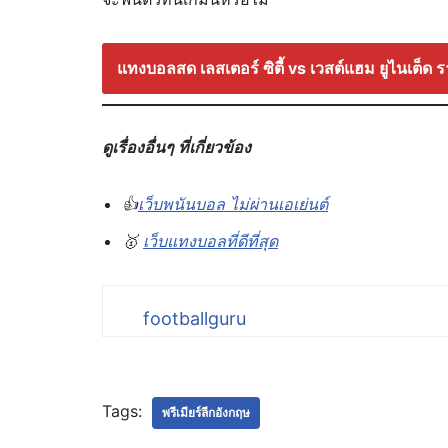
แทงบอลสด เลสเตอร์ ซิตี้ vs เวสต์แฮม ยูไนเต็ด รา
ดูเรื่องอื่นๆ ที่เกี่ยวข้อง
👍
เว็บพนันบอล ไม่ผ่านเอเย่นต์
🥇
เว็บแทงบอลที่ดีที่สุด
footballguru
Tags:
พรีเมียร์ลีกอังกฤษ