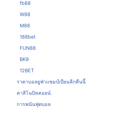
fb88
W88
M88
188bet
FUN88
BK8
12BET
ราคาบอลยูฟ่าแชมป์เปียนลีกคืนนี้
คาสิโนบิทคอยน์
การพนันฟุตบอล