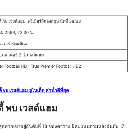
ี้ กับ เวสต์แฮม, พรีเมียร์ลีกอังกฤษ นัดที่ 38/38
ม 2566, 22.30 น.
เวอร์ สเตเดียม
, เลสเตอร์ 2-2 เวสต์แฮม
er Football HD1, True Premier Football HD2
 vs เวสต์แฮม ยูไนเต็ด ค่าน้ำดีที่สุด
ตี้ พบ เวสต์แฮม
สุดพวกเขาอยู่อันดับที่ 18 ของตาราง มีคะแนนตามหลังอันดับ 17