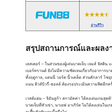
อ่านรีวิว
สรุปสถานการณ์และผลงา
เลสเตอร์ – ในส่วนของผู้เล่นบาดเจ็บ เจมส์ จัสติน 
เบอร์ทรานด์ ยังไม่มีความชัดเจนเกี่ยวกับอาการบาดเจ
ทั้งฤดูกาล, แดนนี่ วอร์ด นิ้วเคล็ด ส่วนคักลาร์ โซยุนค
แนน ดิวส์บิวรี่-ฮอลล์ ต้องรอประเมินความฟิตอีกคร
เวสต์แฮม – จิอันลูก้า สกามัคค่า ได้ลงเล่นเกมสุ
บาดเจ็บที่หัวเข่า, นาเยฟ อาเกิร์ด ไม่ได้ลงเล่นใน
จะฟื้นตัวทันเกมนี้หรือไม่