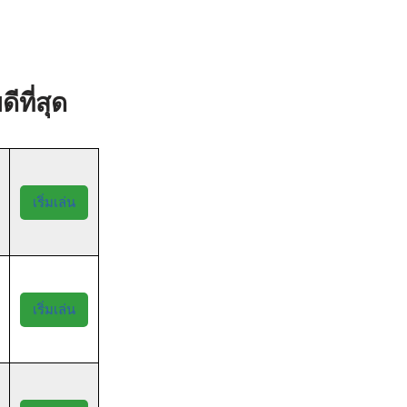
ดีที่สุด
เริ่มเล่น
เริ่มเล่น