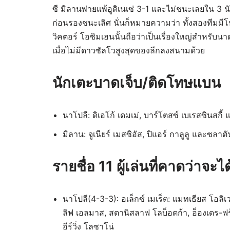
ซี มิลานพ่ายแพ้อูดิเนเซ่ 3-1 และไม่ชนะเลยใน 3 
ก่อนรองชนะเลิศ นั่นก็หมายความว่า ทั้งสองทีมมีโ
วิคตอร์ โอซิมเฮนนั้นถือว่าเป็นเรื่องใหญ่สำหรับ
เมื่อไม่มีดาวซัลโวสูงสุดของลีกลงสนามด้วย
นักเตะบาดเจ็บ/ติดโทษแบน
นาโปลี: ดิเอโก้ เดมเม่, บาร์โตสซ์ เบเรสซินสกี้
มิลาน: จูเนียร์ เมสซิอัส, ปิแอร์ กาลูลู และซลาต
รายชื่อ 11 ผู้เล่นที่คาดว่าจ
นาโปลี(4-3-3): อเล็กซ์ เมเร็ต: แมทเธียส โอลิเวร
ลิฟ เอลมาส, สตานิสลาฟ โลบ็อตก้า, อ็องเดร-ฟร้อ
อีร์วิ่ง โลซาโน่