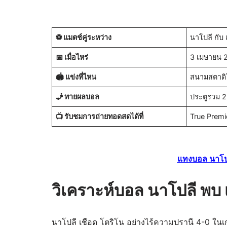
⚽ แมตช์คู่ระหว่าง
นาโปลี กับ 
📅 เมื่อไหร่
3 เมษายน 2
🏟️ แข่งที่ไหน
สนามสตาดิ
🧞 ทายผลบอล
ประตูรวม 2,
📺 รับชมการถ่ายทอดสดได้ที่
True Premi
แทงบอล นาโปลี 
วิเคราะห์บอล นาโปลี พบ 
นาโปลี เชือด โตริโน อย่างไร้ความปรานี 4-0 ในเกม