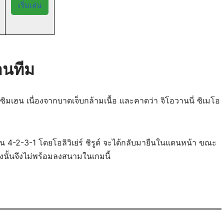
เริ่มเล่น
นทีม
ิมเฮน เนื่องจากบาดเจ็บกล้ามเนื้อ และคาดว่า จิโอวานนี่ ซิเมโอ
แผน 4-2-3-1 โดยโอลิวิเย่ร์ ชิรูด์ จะได้กลับมายืนในแดนหน้า ขณะ
ดังนั้นจึงไม่พร้อมลงสนามในเกมนี้