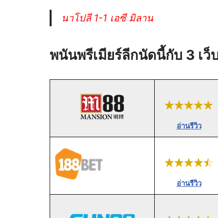
นาโปลี 1-1 เอซี มิลาน
พนันพรีเมียร์ลีกนัดนี้กับ 3 เว็บ
อ่านรีวิว
อ่านรีวิว