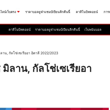
ไลน์เว็บตรง
ราคาบอลยูฟ่าแชมป์เปียนลีกคืนนี้
คาสิโนบิทคอยน์
การ
คาสิโนบิทคอยน์
ราคาบอลยูฟ่าแชมป์เปียนลีกคืนนี้
เว็บพนันบอล
มิลาน, กัลโช่เซเรียอา อิตาลี 2022/2023
ี มิลาน, กัลโช่เซเรียอา