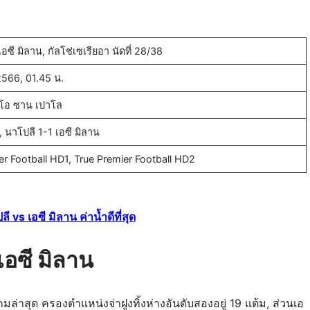
เอซี มิลาน, กัลโช่เซเรียอา นัดที่ 28/38
566, 01.45 น.
โอ ซาน เปาโล
 นาโปลี 1-1 เอซี มิลาน
er Football HD1, True Premier Football HD2
vs เอซี มิลาน ค่าน้ำดีที่สุด
เอซี มิลาน
ล่าสุด ครองตำแหน่งจ่าฝูงทิ้งห่างอันดับสองอยู่ 19 แต้ม, ส่วนเอ