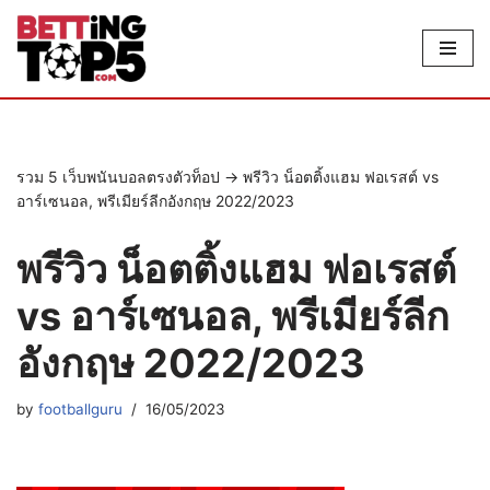
Skip
to
content
รวม 5 เว็บพนันบอลตรงตัวท็อป
->
พรีวิว น็อตติ้งแฮม ฟอเรสต์ vs
อาร์เซนอล, พรีเมียร์ลีกอังกฤษ 2022/2023
พรีวิว น็อตติ้งแฮม ฟอเรสต์
vs อาร์เซนอล, พรีเมียร์ลีก
อังกฤษ 2022/2023
by
footballguru
16/05/2023