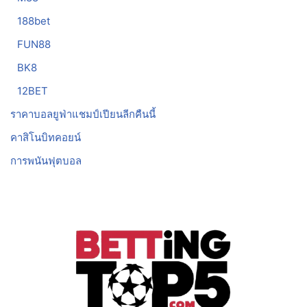
188bet
FUN88
BK8
12BET
ราคาบอลยูฟ่าแชมป์เปียนลีกคืนนี้
คาสิโนบิทคอยน์
การพนันฟุตบอล