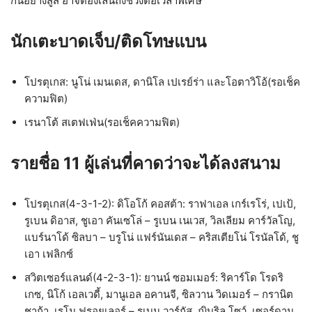
กันอย่างสูสี อาจต้องเล่นถึงช่วงต่อเวลาพิเศษ
นักเตะบาดเจ็บ/ติดโทษแบน
โปรตุเกส: นูโน่ เมนเดส, ดานิโล เปเรย์ร่า และโอตาวิโอ้(รอเช็ค
ความฟิต)
เรนาโต้ สเตฟเฟ่น(รอเช็คความฟิต)
รายชื่อ 11 ผู้เล่นที่คาดว่าจะได้ลงสนาม
โปรตุเกส(4-3-1-2): ดิโอโก้ คอสต้า: ราฟาเอล เกร์เรโร่, เปเป้,
รูเบน ดิอาส, ชูเอา คันเซโล่ – รูเบน เนเวส, วิลเลียม คาร์วัลโญ,
แบร์นาโด้ ซิลบา – บรูโน่ แฟร์นันเดส – คริสเตียโน่ โรนัลโด้, ชู
เอา เฟลิกซ์
สวิตเซอร์แลนด์(4-2-3-1): ยานน์ ซอมเมอร์: ริคาร์โด โรดริ
เกซ, นิโก้ เอลเวดี้, มานูเอล อคานจี, ซิลวาน วิดเมอร์ – กรานิต
ชาก้า, เรโม ฟรอยเลอร์ – รูเบน วาร์กัส, ฌิบริล โซว์, เซอร์ดาน