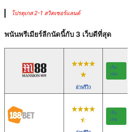
โปรตุเกส 2-1 สวิตเซอร์แลนด์
พนันพรีเมียร์ลีกนัดนี้กับ 3 เว็บดีที่สุด
เริ่ม
เล่น
อ่านรีวิว
เริ่ม
เล่น