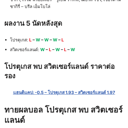
ชากิรี่ – บรีล เอ็มโบโล่
ผลงาน 5 นัดหลังสุด
โปรตุเกส:
L
–
W
–
W
–
W
–
L
สวิตเซอร์แลนด์:
W
–
L
–
W
–
L
–
W
โปรตุเกส พบ สวิตเซอร์แลนด์ ราคาต่อ
รอง
แฮนดิแคป: -0.5 – โปรตุเกส 1.93 – สวิตเซอร์แลนด์ 1.97
ทายผลบอล โปรตุเกส พบ สวิตเซอร์
แลนด์