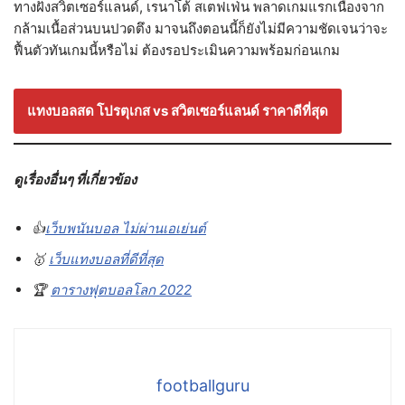
ทางฝั่งสวิตเซอร์แลนด์, เรนาโต้ สเตฟเฟ่น พลาดเกมแรกเนื่องจาก
กล้ามเนื้อส่วนบนปวดตึง มาจนถึงตอนนี้ก็ยังไม่มีความชัดเจนว่าจะ
ฟื้นตัวทันเกมนี้หรือไม่ ต้องรอประเมินความพร้อมก่อนเกม
แทงบอลสด โปรตุเกส vs สวิตเซอร์แลนด์ ราคาดีที่สุด
ดูเรื่องอื่นๆ ที่เกี่ยวข้อง
👍
เว็บพนันบอล ไม่ผ่านเอเย่นต์
🥇
เว็บแทงบอลที่ดีที่สุด
🏆
ตารางฟุตบอลโลก 2022
footballguru