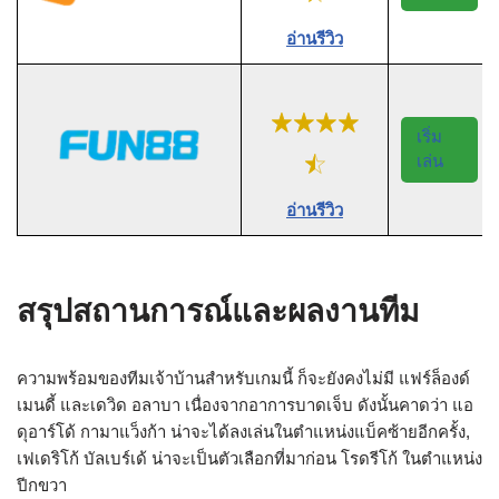
อ่านรีวิว
เริ่ม
เล่น
อ่านรีวิว
สรุปสถานการณ์และผลงานทีม
ความพร้อมของทีมเจ้าบ้านสำหรับเกมนี้ ก็จะยังคงไม่มี แฟร์ล็องด์
เมนดี้ และเดวิด อลาบา เนื่องจากอาการบาดเจ็บ ดังนั้นคาดว่า แอ
ดุอาร์โด้ กามาแว็งก้า น่าจะได้ลงเล่นในตำแหน่งแบ็คซ้ายอีกครั้ง,
เฟเดริโก้ บัลเบร์เด้ น่าจะเป็นตัวเลือกที่มาก่อน โรดรีโก้ ในตำแหน่ง
ปีกขวา