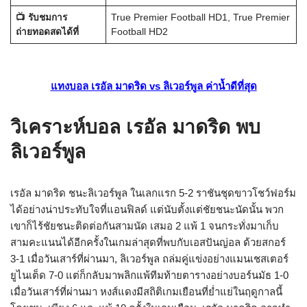
📺 รับชมการ
True Premier Football HD1, True Premier
ถ่ายทอดสดได้ที่
Football HD2
แทงบอล เรอัล มาดริด vs ลิเวอร์พูล ค่าน้ำดีที่สุด
วิเคราะห์บอล เรอัล มาดริด พบ
ลิเวอร์พูล
เรอัล มาดริด ชนะลิเวอร์พูล ในเลกแรก 5-2 ราชันชุดขาวโชว์ฟอร์ม
ได้อย่างน่าประทับใจที่แอนฟิลด์ แต่นับตั้งแต่ชัยชนะนัดนั้น พวก
เขาก็ไร้ชัยชนะติดต่อกันสามนัด เสมอ 2 แพ้ 1 จนกระทั่งมาเก็บ
สามคะแนนได้อีกครั้งในเกมล่าสุดที่พบกับเอสปันญ่อล ด้วยสกอร์
3-1 เมื่อวันเสาร์ที่ผ่านมา, ลิเวอร์พูล ถล่มคู่แข่งอย่างแมนเชสเตอร์
ยูไนเต็ด 7-0 แต่ก็กลับมาพลิกแพ้ทีมท้ายตารางอย่างบอร์นมัธ 1-0
เมื่อวันเสาร์ที่ผ่านมา หงส์แดงมีสถิติเกมเยือนที่ย่ำแย่ในฤดูกาลนี้