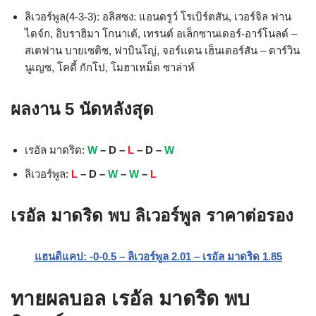
ลิเวอร์พูล(4-3-3): อลิสซง: แอนดรูว์ โรเบิร์ตสัน, เวอร์จิล ฟาน
ไดจ์ก, อิบราฮิมา โกนาเต้, เทรนต์ อเล็กซานเดอร์-อาร์โนลด์ –
สเตฟาน บายเซติช, ฟาบินโญ่, จอร์แดน เฮ็นเดอร์สัน – ดาร์วิน
นูเญซ, โคดี้ กักโป, โมฮาเหม็ด ซาล่าห์
ผลงาน 5 นัดหลังสุด
เรอัล มาดริด:
W
– D –
L
– D –
W
ลิเวอร์พูล:
L
– D –
W
–
W
–
L
เรอัล มาดริด พบ ลิเวอร์พูล ราคาต่อรอง
แฮนดิแคป: -0-0.5 – ลิเวอร์พูล 2.01 – เรอัล มาดริด 1.85
ทายผลบอล เรอัล มาดริด พบ