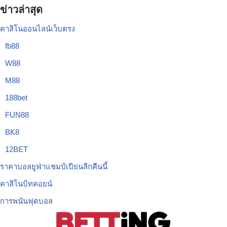
ข่าวล่าสุด
คาสิโนออนไลน์เว็บตรง
fb88
W88
M88
188bet
FUN88
BK8
12BET
ราคาบอลยูฟ่าแชมป์เปียนลีกคืนนี้
คาสิโนบิทคอยน์
การพนันฟุตบอล