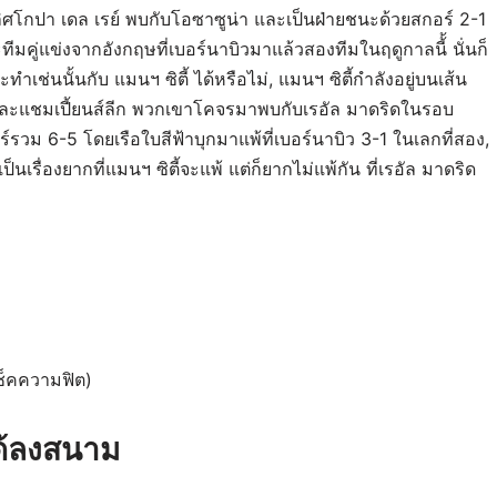
ิศโกปา เดล เรย์ พบกับโอซาซูน่า และเป็นฝ่ายชนะด้วยสกอร์ 2-1
คู่แข่งจากอังกฤษที่เบอร์นาบิวมาแล้วสองทีมในฤดูกาลนี้้ นั่นก็
ทำเช่นนั้นกับ แมนฯ ซิตี้ ได้หรือไม่, แมนฯ ซิตี้กำลังอยู่บนเส้น
 และแชมเปี้ยนส์ลีก พวกเขาโคจรมาพบกับเรอัล มาดริดในรอบ
กอร์รวม 6-5 โดยเรือใบสีฟ้าบุกมาแพ้ที่เบอร์นาบิว 3-1 ในเลกที่สอง,
เป็นเรื่องยากที่แมนฯ ซิตี้จะแพ้ แต่ก็ยากไม่แพ้กัน ที่เรอัล มาดริด
ช็คความฟิต)
ะได้ลงสนาม