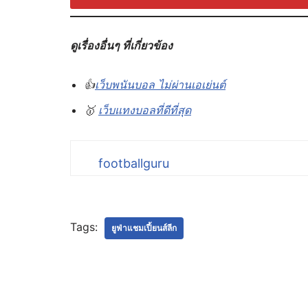
ดูเรื่องอื่นๆ ที่เกี่ยวข้อง
👍
เว็บพนันบอล ไม่ผ่านเอเย่นต์
🥇
เว็บแทงบอลที่ดีที่สุด
footballguru
Tags:
ยูฟ่าแชมเปี้ยนส์ลีก