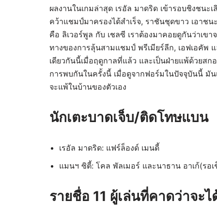
ผลงานในเกมล่าสุด เรอัล มาดริด เข้ารอบชิงชนะเล
คว้าแชมป์มาครองได้สำเร็จ, ราชันชุดขาว เอาชนะทีม
คือ ลิเวอร์พูล กับ เชลซี เราต้องมาคอยดูกันว่าเขาจะ
ทางของการลุ้นสามแชมป์ พรีเมียร์ลีก, เอฟเอคัพ
เดียวกันนี้เมื่อฤดูกาลที่แล้ว และเป็นฝ่ายแพ้ด้วยส
การพบกันในครั้งนี้ เมื่อดูจากฟอร์มในปัจจุบันนี้ มัน
จะแพ้ในบ้านของตัวเอง
นักเตะบาดเจ็บ/ติดโทษแบน
เรอัล มาดริด: แฟร์ล็องด์ เมนดี้
แมนฯ ซิตี้: โคล พัลเมอร์ และนาธาน อาเก้(รอเ
รายชื่อ 11 ผู้เล่นที่คาดว่าจ