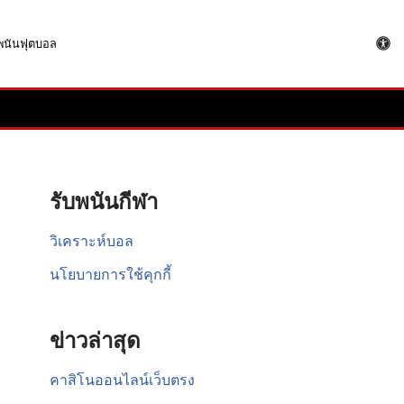
พนันฟุตบอล
รับพนันกีฬา
วิเคราะห์บอล
นโยบายการใช้คุกกี้
ข่าวล่าสุด
คาสิโนออนไลน์เว็บตรง