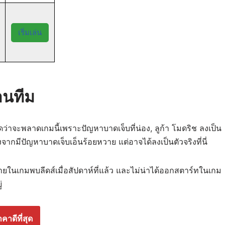
เริ่มเล่น
นทีม
ว่าจะพลาดเกมนี้เพราะปัญหาบาดเจ็บที่น่อง, ลูก้า โมดริช ลงเป็น
ากมีปัญหาบาดเจ็บเอ็นร้อยหวาย แต่อาจได้ลงเป็นตัวจริงที่นี่
วายในเกมพบลีดส์เมื่อสัปดาห์ที่แล้ว และไม่น่าได้ออกสตาร์ทในเกม
่
คาดีที่สุด