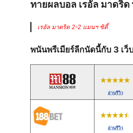
ทายผลบอล เรอัล มาดริด
เรอัล มาดริด 2-2 แมนฯ ซิตี้
พนันพรีเมียร์ลีกนัดนี้กับ 3 เว็บ
อ่านรีวิว
อ่านรีวิว