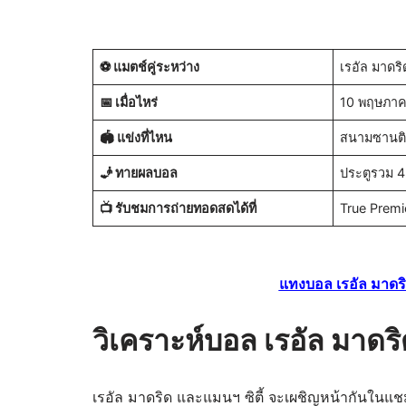
⚽ แมตช์คู่ระหว่าง
เรอัล มาดริ
📅 เมื่อไหร่
10 พฤษภาค
🏟️ แข่งที่ไหน
สนามซานติ
🧞 ทายผลบอล
ประตูรวม 4,
📺 รับชมการถ่ายทอดสดได้ที่
True Premi
แทงบอล เรอัล มาดริด 
วิเคราะห์บอล เรอัล มาดริ
เรอัล มาดริด และแมนฯ ซิตี้ จะเผชิญหน้ากันในแชม