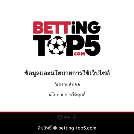
ข้อมูลและนโยบายการใช้เว็บไซต์
วิเคราะห์บอล
นโยบายการใช้คุกกี้
ลิขสิทธิ์ © betting-top5.com