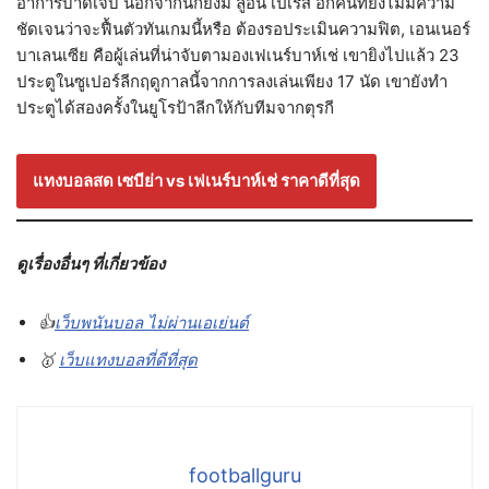
อาการบาดเจ็บ นอกจากนี้ก็ยังมี ลูอัน เปเรส อีกคนที่ยังไม่มีความ
ชัดเจนว่าจะฟื้นตัวทันเกมนี้หรือ ต้องรอประเมินความฟิต, เอนเนอร์
บาเลนเซีย คือผู้เล่นที่น่าจับตามองเฟเนร์บาห์เช่ เขายิงไปแล้ว 23
ประตูในซูเปอร์ลีกฤดูกาลนี้จากการลงเล่นเพียง 17 นัด เขายังทำ
ประตูได้สองครั้งในยูโรป้าลีกให้กับทีมจากตุรกี
แทงบอลสด เซบีย่า vs เฟเนร์บาห์เช่ ราคาดีที่สุด
ดูเรื่องอื่นๆ ที่เกี่ยวข้อง
👍
เว็บพนันบอล ไม่ผ่านเอเย่นต์
🥇
เว็บแทงบอลที่ดีที่สุด
footballguru