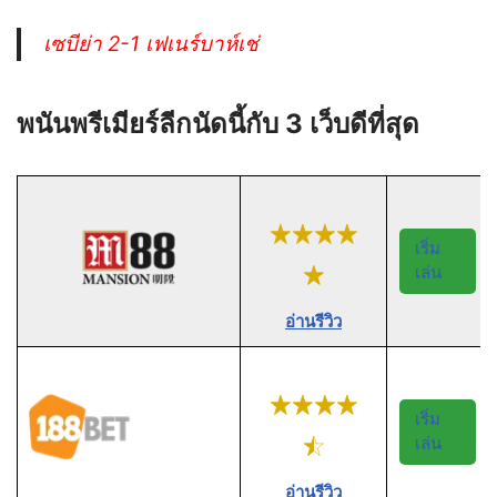
เซบีย่า 2-1 เฟเนร์บาห์เช่
พนันพรีเมียร์ลีกนัดนี้กับ 3 เว็บดีที่สุด
เริ่ม
เล่น
อ่านรีวิว
เริ่ม
เล่น
อ่านรีวิว