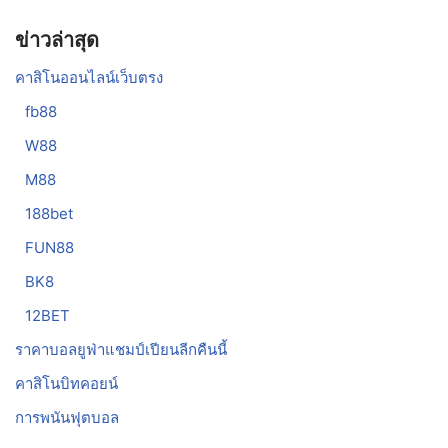
ข่าวล่าสุด
คาสิโนออนไลน์เว็บตรง
fb88
W88
M88
188bet
FUN88
BK8
12BET
ราคาบอลยูฟ่าแชมป์เปียนลีกคืนนี้
คาสิโนบิทคอยน์
การพนันฟุตบอล