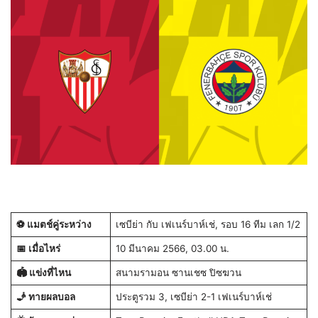
⚽ แมตช์คู่ระหว่าง
เซบีย่า กับ เฟเนร์บาห์เช่, รอบ 16 ทีม เลก 1/2
📅 เมื่อไหร่
10 มีนาคม 2566, 03.00 น.
🏟️ แข่งที่ไหน
สนามรามอน ซานเชซ ปิซฆวน
🧞 ทายผลบอล
ประตูรวม 3, เซบีย่า 2-1 เฟเนร์บาห์เช่