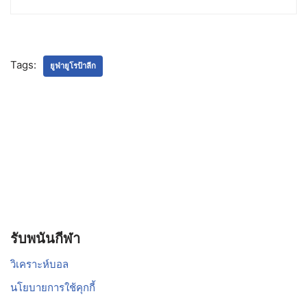
Tags:
ยูฟ่ายูโรป้าลีก
รับพนันกีฬา
วิเคราะห์บอล
นโยบายการใช้คุกกี้