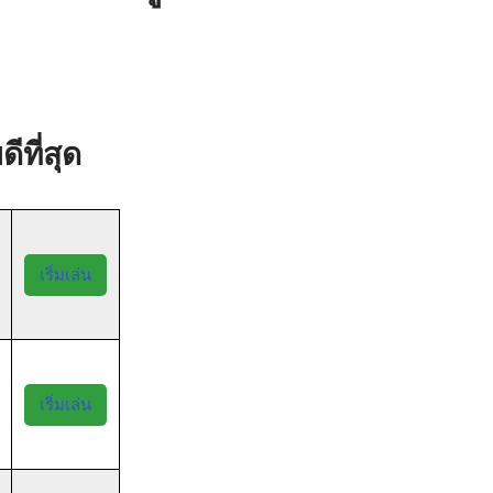
ดีที่สุด
เริ่มเล่น
เริ่มเล่น