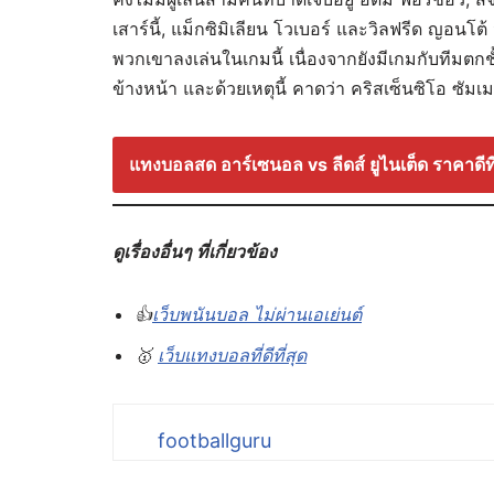
เสาร์นี้, แม็กซิมิเลียน โวเบอร์ และวิลฟรีด ญอนโต
พวกเขาลงเล่นในเกมนี้ เนื่องจากยังมีเกมกับทีมตกชั
ข้างหน้า และด้วยเหตุนี้ คาดว่า คริสเซ็นซิโอ ซัมเมอ
แทงบอลสด อาร์เซนอล vs ลีดส์ ยูไนเต็ด ราคาดีที
ดูเรื่องอื่นๆ ที่เกี่ยวข้อง
👍
เว็บพนันบอล ไม่ผ่านเอเย่นต์
🥇
เว็บแทงบอลที่ดีที่สุด
footballguru