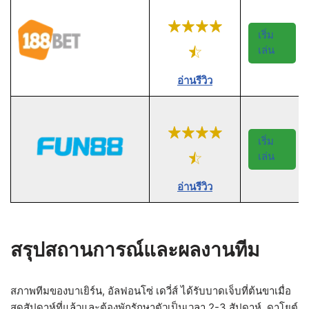
เริ่ม
เล่น
อ่านรีวิว
เริ่ม
เล่น
อ่านรีวิว
สรุปสถานการณ์และผลงานทีม
สภาพทีมของบาเยิร์น, อัลฟอนโซ่ เดวี่ส์ ได้รับบาดเจ็บที่ต้นขาเมื่อ
สุดสัปดาห์ที่แล้วและต้องพักรักษาตัวเป็นเวลา 2-3 สัปดาห์, ดาโยต์