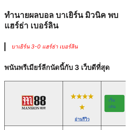
ทำนายผลบอล บาเยิร์น มิวนิค พบ
แฮร์ธ่า เบอร์ลิน
บาเยิร์น 3-0 แฮร์ธ่า เบอร์ลิน
พนันพรีเมียร์ลีกนัดนี้กับ 3 เว็บดีที่สุด
เริ่ม
เล่น
อ่านรีวิว