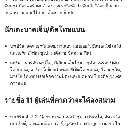
ทีมแชมป์จะฟอร์มตกต่ำลง แต่เรายังเชื่อว่า ทีมเสือใต้จะเก็บสาม
คะแนนจากเกมนี้ได้อย่างไม่ยากเย็นนัก
นักเตะบาดเจ็บ/ติดโทษแบน
บาเยิร์น: ลูคัส เอร์นันเดซ, มานูเอล นอยเออร์, อัลฟอนโซ่ เดวี่ส์
และเอริก มักซิม ชูโป-โมติง(รอเช็คความฟิต)
แฮร์ธ่า: มาร์ตัน ดาร์ได, คีเลียน เอ็นโซนา, ซูอัต แซร์ดาร์(ติด
โทษแบน), มาร์ค-โอลิเวอร์ เคมปฟ์(ติดโทษแบน), อีวาน ชูนิช,
มาร์โก ริคเตอร์(รอเช็คความฟิต) และสเตฟาน โยเวติช(รอเช็ค
ความฟิต)
รายชื่อ 11 ผู้เล่นที่คาดว่าจะได้ลงสนาม
บาเยิร์น(4-2-3-1): ยานน์ ซอมเมอร์: ชูเอา คันเซโล่, มัทไธจ์ส
เดอ ลิกต์, แบ็งฌาแม็ง ปาวาร์, นูสแซร์ มาซราอูย – เลออน โก