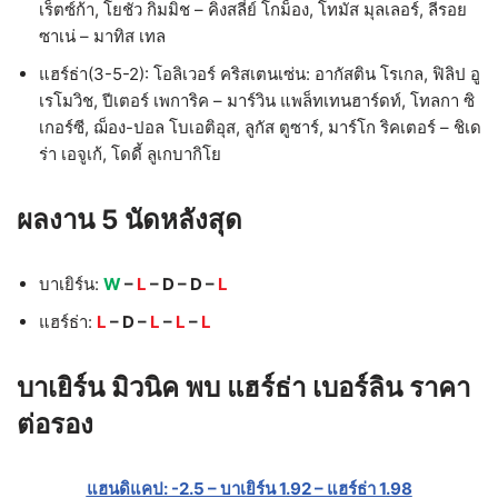
เร็ตซ์ก้า, โยชัว กิมมิช – คิงสลี่ย์ โกม็อง, โทมัส มุลเลอร์, ลีรอย
ซาเน่ – มาทิส เทล
แฮร์ธ่า(3-5-2): โอลิเวอร์ คริสเตนเซ่น: อากัสติน โรเกล, ฟิลิป อู
เรโมวิช, ปีเตอร์ เพการิค – มาร์วิน แพล็ทเทนฮาร์ดท์, โทลกา ซิ
เกอร์ซี, ฌ็อง-ปอล โบเอติอุส, ลูกัส ตูซาร์, มาร์โก ริคเตอร์ – ชิเด
ร่า เอจูเก้, โดดี้ ลูเกบากิโย
ผลงาน 5 นัดหลังสุด
บาเยิร์น:
W
–
L
– D – D –
L
แฮร์ธ่า:
L
– D –
L
–
L
–
L
บาเยิร์น มิวนิค พบ แฮร์ธ่า เบอร์ลิน ราคา
ต่อรอง
แฮนดิแคป: -2.5 – บาเยิร์น 1.92 – แฮร์ธ่า 1.98