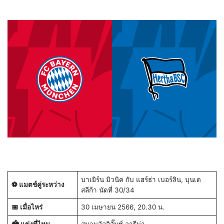
บาเยิร์น มิวนิค กับ แฮร์ธ่า เบอร์ลิน, บุนเด
⚽ แมตช์คู่ระหว่าง
สลีก้า นัดที่ 30/34
📅 เมื่อไหร่
30 เมษายน 2566, 20.30 น.
🏟️ แข่งที่ไหน
สนามอัลลิอั๊นซ์ อารีน่า