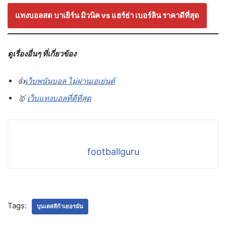
แทงบอลสด บาเยิร์น มิวนิค vs แฮร์ธ่า เบอร์ลิน ราคาดีที่สุด
ดูเรื่องอื่นๆ ที่เกี่ยวข้อง
👍
เว็บพนันบอล ไม่ผ่านเอเย่นต์
🥇
เว็บแทงบอลที่ดีที่สุด
footballguru
Tags:
บุนเดสลีก้าเยอรมัน