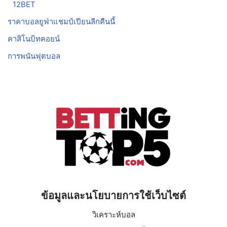
12BET
ราคาบอลยูฟ่าแชมป์เปียนลีกคืนนี้
คาสิโนบิทคอยน์
การพนันฟุตบอล
ข้อมูลและนโยบายการใช้เว็บไซต์
วิเคราะห์บอล