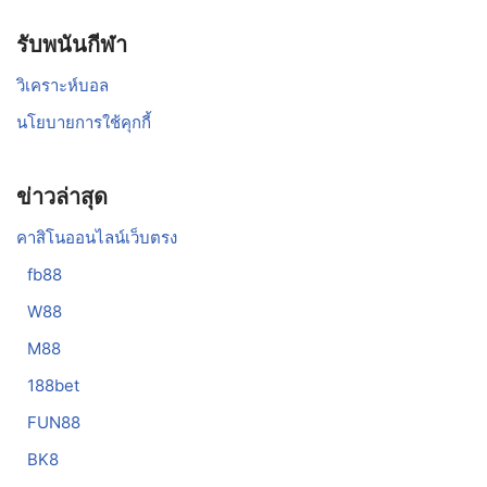
รับพนันกีฬา
วิเคราะห์บอล
นโยบายการใช้คุกกี้
ข่าวล่าสุด
คาสิโนออนไลน์เว็บตรง
fb88
W88
M88
188bet
FUN88
BK8