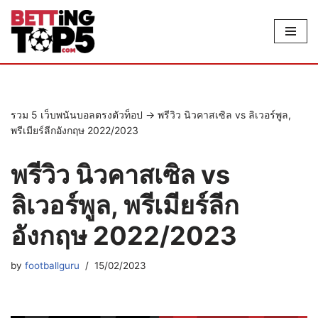
Skip
to
content
รวม 5 เว็บพนันบอลตรงตัวท็อป
->
พรีวิว นิวคาสเซิล vs ลิเวอร์พูล,
พรีเมียร์ลีกอังกฤษ 2022/2023
พรีวิว นิวคาสเซิล vs
ลิเวอร์พูล, พรีเมียร์ลีก
อังกฤษ 2022/2023
by
footballguru
15/02/2023