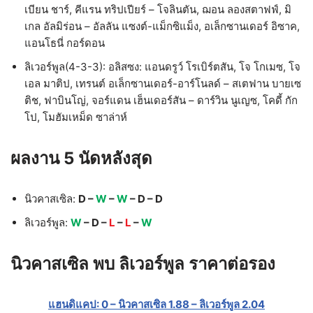
เบียน ชาร์, คีแรน ทริปเปียร์ – โจลินตัน, ฌอน ลองสตาฟฟ์, มิ
เกล อัลมิร่อน – อัลลัน แซงต์-แม็กซิแม็ง, อเล็กซานเดอร์ อิซาค,
แอนโธนี่ กอร์ดอน
ลิเวอร์พูล(4-3-3): อลิสซง: แอนดรูว์ โรเบิร์ตสัน, โจ โกเมซ, โจ
เอล มาติป, เทรนต์ อเล็กซานเดอร์-อาร์โนลด์ – สเตฟาน บายเซ
ติช, ฟาบินโญ่, จอร์แดน เฮ็นเดอร์สัน – ดาร์วิน นูเญซ, โคดี้ กัก
โป, โมฮัมเหม็ด ซาล่าห์
ผลงาน 5 นัดหลังสุด
นิวคาสเซิล:
D –
W
–
W
– D – D
ลิเวอร์พูล:
W
– D –
L
–
L
–
W
นิวคาสเซิล พบ ลิเวอร์พูล ราคาต่อรอง
แฮนดิแคป: 0 – นิวคาสเซิล 1.88 – ลิเวอร์พูล 2.04