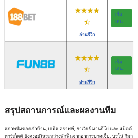
เริ่ม
เล่น
อ่านรีวิว
เริ่ม
เล่น
อ่านรีวิว
สรุปสถานการณ์และผลงานทีม
สภาพทีมของเจ้าบ้าน, เอมิล คราฟท์, ฮาเวียร์ มานกิโย่ และ แม็ตต์
ทาร์เก็ตต์ ยังคงอยู่ในระหว่างพักฟื้นจากอาการบาดเจ็บ, บรูโน่ กิมา