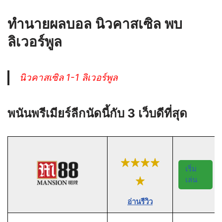
ทำนายผลบอล นิวคาสเซิล พบ
ลิเวอร์พูล
นิวคาสเซิล 1-1 ลิเวอร์พูล
พนันพรีเมียร์ลีกนัดนี้กับ 3 เว็บดีที่สุด
เริ่ม
เล่น
อ่านรีวิว