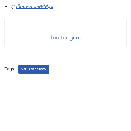
🥇
เว็บแทงบอลที่ดีที่สุด
footballguru
Tags:
พรีเมียร์ลีกอังกฤษ