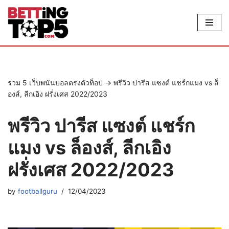
Skip
to
content
รวม 5 เว็บพนันบอลตรงตัวท็อป
->
พรีวิว ปารีส แซงต์ แชร์กแมง vs ล็
องส์, ลีกเอิง ฝรั่งเศส 2022/2023
พรีวิว ปารีส แซงต์ แชร์ก
แมง vs ล็องส์, ลีกเอิง
ฝรั่งเศส 2022/2023
by
footballguru
12/04/2023