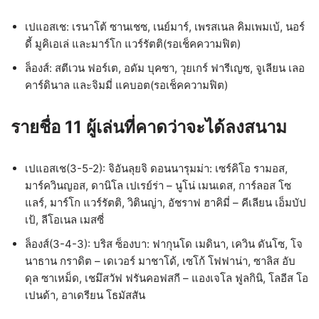
เปแอสเช: เรนาโต้ ซานเชซ, เนย์มาร์, เพรสเนล คิมเพมเบ้, นอร์
ดี้ มูคิเอเล่ และมาร์โก แวร์รัตติ(รอเช็คความฟิต)
ล็องส์: สตีเวน ฟอร์เต, อดัม บุคซา, วุยเกร์ ฟารีเญซ, จูเลียน เลอ
คาร์ดินาล และจิมมี่ แคบอต(รอเช็คความฟิต)
รายชื่อ 11 ผู้เล่นที่คาดว่าจะได้ลงสนาม
เปแอสเช(3-5-2): จิอันลุยจิ ดอนนารุมม่า: เซร์คิโอ รามอส,
มาร์ควินญอส, ดานิโล เปเรย์ร่า – นูโน่ เมนเดส, การ์ลอส โซ
แลร์, มาร์โก แวร์รัตติ, วิตินญ่า, อัชราฟ ฮาคิมี่ – คีเลียน เอ็มบัป
เป้, ลีโอเนล เมสซี่
ล็องส์(3-4-3): บริส ซ็องบา: ฟากุนโด เมดินา, เควิน ดันโซ, โจ
นาธาน กราดิต – เดเวอร์ มาชาโด้, เซโก้ โฟฟาน่า, ซาลิส อับ
ดุล ซาเหม็ด, เชมึสวัฟ ฟรันคอฟสกี – แองเจโล ฟูลกินิ, โลอีส โอ
เปนด้า, อาเดรียน โธมัสสัน