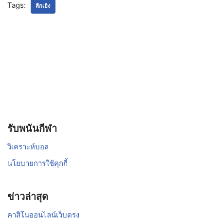
Tags:
ลีกเอิง
รับพนันกีฬา
วิเคราะห์บอล
นโยบายการใช้คุกกี้
ข่าวล่าสุด
คาสิโนออนไลน์เว็บตรง