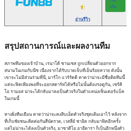
เล่น
อ่านรีวิว
สรุปสถานการณ์และผลงานทีม
สภาพทีมของเจ้าบ้าน, เรนาโต้ ซานเชส ถูกเปลี่ยนตัวออกจาก
สนามในเกมกับนีซ เนื่องจากได้รับบาดเจ็บที่เอ็นร้อยหวาย ดังนั้น
เขาจะไม่มีส่วนร่วมที่นี่, มาร์โก แวร์รัตติ คาดว่าน่าจะมีชื่อติดทีมนี้
แต่จะฟิตเพียงพอที่จะออกสตาร์ทได้หรือไม่นั้นต้องรอดูกัน, เซร์คิ
โอ รามอส น่าจะได้กลับมาลงเป็นตัวจริงในตำแหน่งเซ็นเตอร์แบ็ค
ในเกมนี้
ทางฝั่งทีมเยือน คาดว่าน่าจะคงสิบเอ็ดตัวจริงชุดเดิมเอาไว้ หลังจาก
ที่เก็บชัยชนะติดต่อกันสี่นัดรวด, เวสลี่ย์ ซาอิด กลับมาฟิตอีกครั้ง
แต่ไม่น่าจะได้ลงเป็นตัวจริง, มาซาดีโอ อาอีดารา ก็เป็นอีกหนึ่งตัว