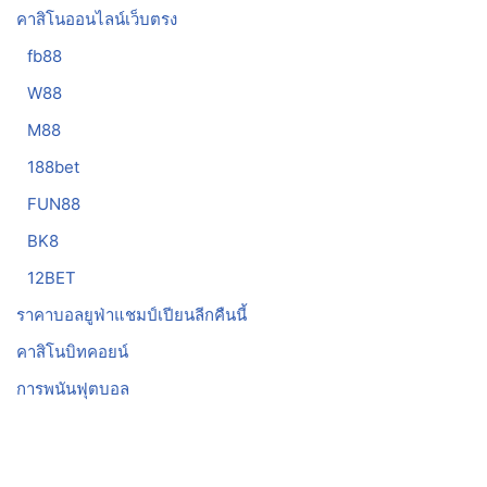
คาสิโนออนไลน์เว็บตรง
fb88
W88
M88
188bet
FUN88
BK8
12BET
ราคาบอลยูฟ่าแชมป์เปียนลีกคืนนี้
คาสิโนบิทคอยน์
การพนันฟุตบอล