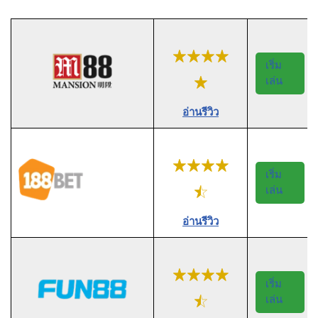
เริ่ม
เล่น
อ่านรีวิว
เริ่ม
เล่น
อ่านรีวิว
เริ่ม
เล่น