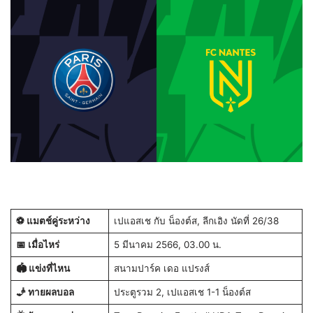
⚽ แมตช์คู่ระหว่าง
เปแอสเช กับ น็องต์ส, ลีกเอิง นัดที่ 26/38
📅 เมื่อไหร่
5 มีนาคม 2566, 03.00 น.
🏟️ แข่งที่ไหน
สนามปาร์ค เดอ แปรงส์
🧞 ทายผลบอล
ประตูรวม 2, เปแอสเช 1-1 น็องต์ส