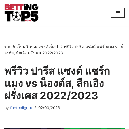
Skip
to
content
รวม 5 เว็บพนันบอลตรงตัวท็อป
->
พรีวิว ปารีส แซงต์ แชร์กแมง vs น็
องต์ส, ลีกเอิง ฝรั่งเศส 2022/2023
พรีวิว ปารีส แซงต์ แชร์ก
แมง vs น็องต์ส, ลีกเอิง
ฝรั่งเศส 2022/2023
by
footballguru
02/03/2023