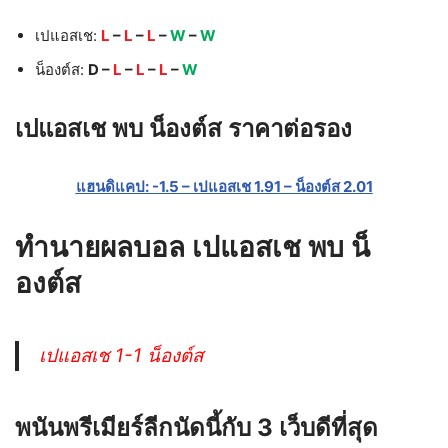
เปแอสเช:
L
–
L
–
L
–
W
–
W
น็องต์ส:
D –
L
–
L
–
L
–
W
เปแอสเช พบ น็องต์ส ราคาต่อรอง
แฮนดิแคป: -1.5 – เปแอสเช 1.91 – น็องต์ส 2.01
ทำนายผลบอล เปแอสเช พบ น็
องต์ส
เปแอสเช 1-1 น็องต์ส
พนันพรีเมียร์ลีกนัดนี้กับ 3 เว็บดีที่สุด