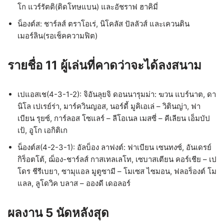
โก แวร์รัตติ(ติดโทษแบน) และอัชราฟ ฮาคิมี่
น็องต์ส: ชาร์ลส์ ตราโอเร่, นิโคลัส ปัลลัวส์ และเควนติน
เมอร์ลิน(รอเช็คความฟิต)
รายชื่อ 11 ผู้เล่นที่คาดว่าจะได้ลงสนาม
เปแอสเช(4-3-1-2): จิอันลุยจิ ดอนนารุมม่า: ฆวน แบร์นาต, ดา
นิโล เปเรย์ร่า, มาร์ควินญอส, นอร์ดี้ มูคิเอเล่ – วิตินญ่า, ฟา
เบียน รุยซ์, การ์ลอส โซแลร์ – ลีโอเนล เมสซี่ – คีเลียน เอ็มบัป
เป้, อูโก เอกิติเก
น็องต์ส(4-2-3-1): อัลบ็อง ลาฟงต์: ฟาเบียน เซนทงซ์, อันเดรย์
กิร็อตโต้, ฌ็อง-ชาร์ลส์ กาสเทลเลโท, เซบาสเตียน คอร์เชีย – เป
โดร ชีรีเบยา, ซามุแอล มูตูซามี – โมเซส ไซมอน, ฟลอร็องต์ โม
แลล, ลูโดวิค บลาส – อองดี เดอลอร์
ผลงาน 5 นัดหลังสุด