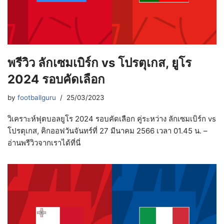
พรีวิว ลักเซมเบิร์ก vs โปรตุเกส, ยูโร
2024 รอบคัดเลือก
by
footballguru
25/03/2023
วิเคราะห์ฟุตบอลยูโร 2024 รอบคัดเลือก คู่ระหว่าง ลักเซมเบิร์ก vs
โปรตุเกส, คิกออฟวันจันทร์ที่ 27 มีนาคม 2566 เวลา 01.45 น. –
อ่านพรีวิวจากเราได้ที่นี่