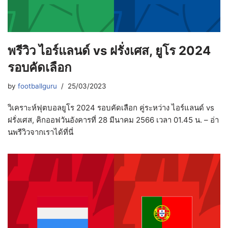
พรีวิว ไอร์แลนด์ vs ฝรั่งเศส, ยูโร 2024
รอบคัดเลือก
by
footballguru
25/03/2023
วิเคราะห์ฟุตบอลยูโร 2024 รอบคัดเลือก คู่ระหว่าง ไอร์แลนด์ vs
ฝรั่งเศส, คิกออฟวันอังคารที่ 28 มีนาคม 2566 เวลา 01.45 น. – อ่า
นพรีวิวจากเราได้ที่นี่